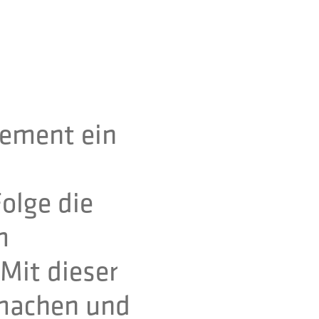
gement ein
olge die
m
Mit dieser
 machen und