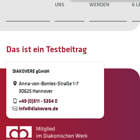
UNS
WERDEN
& L
Das ist ein Testbeitrag
DIAKOVERE gGmbH
Anna-von-Borries-Straße 1-7
30625 Hannover
+49 (0)511 - 5354 0
info@diakovere.de