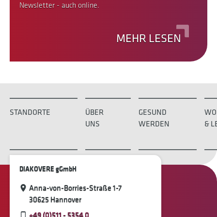
Newsletter - auch online.
MEHR LESEN
STANDORTE
ÜBER
GESUND
WO
UNS
WERDEN
& L
DIAKOVERE gGmbH
Anna-von-Borries-Straße 1-7
30625 Hannover
+49 (0)511 - 5354 0