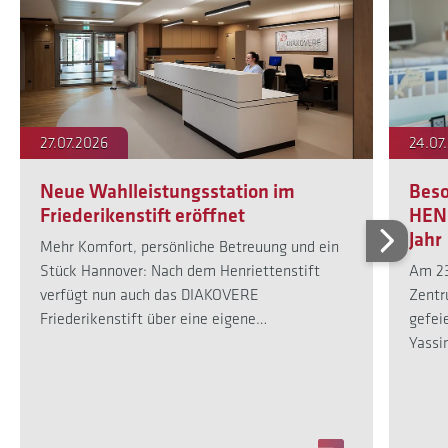
27.07.2026
24.07
Neue Wahlleistungsstation im
Beso
Friederikenstift eröffnet
HENR
Jahr
Mehr Komfort, persönliche Betreuung und ein
Stück Hannover: Nach dem Henriettenstift
Am 23
verfügt nun auch das DIAKOVERE
Zentr
Friederikenstift über eine eigene…
gefeie
Yassi