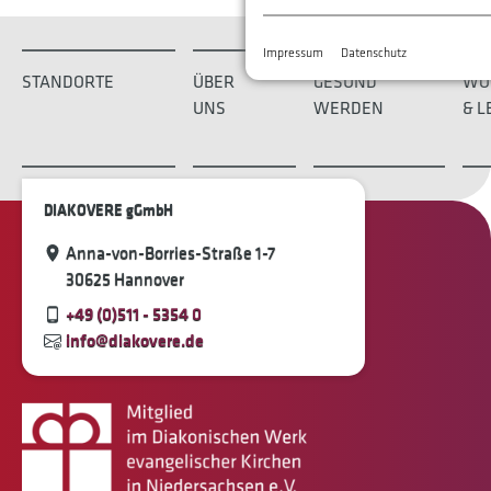
Impressum
Datenschutz
STANDORTE
ÜBER
GESUND
WO
UNS
WERDEN
& L
DIAKOVERE gGmbH
Anna-von-Borries-Straße 1-7
30625 Hannover
+49 (0)511 - 5354 0
info@diakovere.de